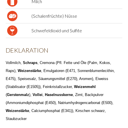
Milch
(Schalenfrüchte) Nüsse
Schwefeldioxid und Sulfite
DEKLARATION
Vollmilch,
Schraps
, Cremona (Pfl. Fette und Öle (Palm, Kokos,
Raps),
Weizenstärke
, Emulgatoren (E471, Sonnenblumenlecithin,
E475), Speisesalz, Säuerungsmittel (E270), Aromen), Eiweiss
(Stabilisator (E1505)), Feinkristallzucker,
Weizenmehl
(
Gerstenmalz
),
Vollei
,
Haselnusskerne
, Zimt, Backpulver
(Ammoniumdiphosphat (E450), Natriumhydrogencarbonat (E500),
Weizenstärke
, Calciumphosphat (E341)), Kirschen schwarz,
Staubzucker