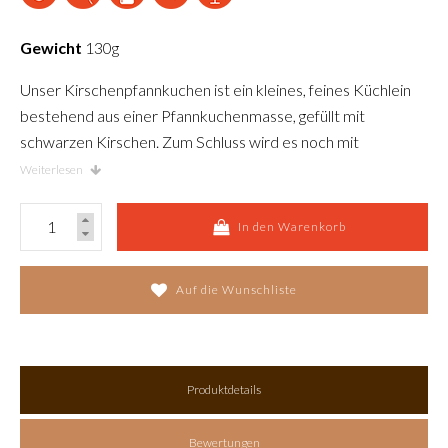
Gewicht
130g
Unser Kirschenpfannkuchen ist ein kleines, feines Küchlein
bestehend aus einer Pfannkuchenmasse, gefüllt mit
schwarzen Kirschen. Zum Schluss wird es noch mit
Puderzucker bestäubt.
Weiterlesen
In den Warenkorb
Auf die Wunschliste
Produktdetails
Bewertungen