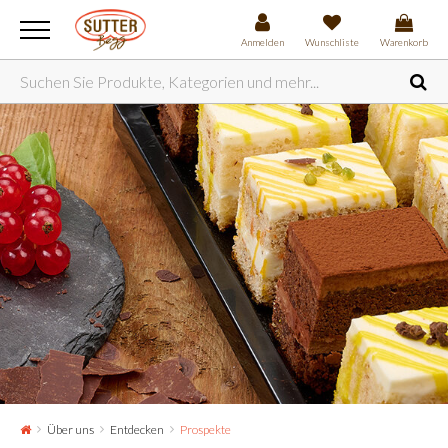
Anmelden
Wunschliste
Warenkorb
Über uns
Entdecken
Prospekte