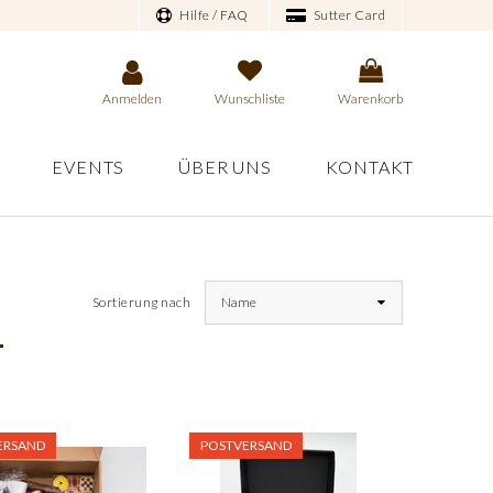
Hilfe / FAQ
Sutter Card
Anmelden
Wunschliste
Warenkorb
EVENTS
ÜBER UNS
KONTAKT
Sortierung nach
Name
T
ERSAND
POSTVERSAND