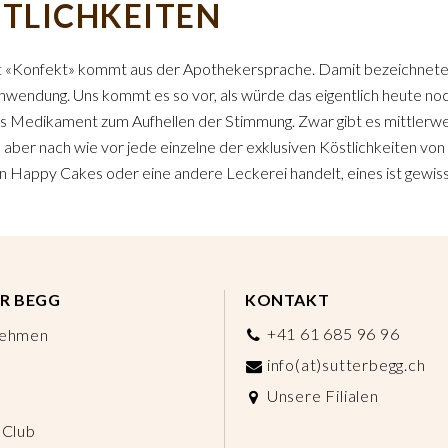
TLICHKEITEN
 «Konfekt» kommt aus der Apothekersprache. Damit bezeichnete 
nwendung. Uns kommt es so vor, als würde das eigentlich heute noc
 Medikament zum Aufhellen der Stimmung. Zwar gibt es mittlerwei
 aber nach wie vor jede einzelne der exklusiven Köstlichkeiten vo
 Happy Cakes oder eine andere Leckerei handelt, eines ist gewiss:
R BEGG
KONTAKT
+41 61 685 96 96
nehmen
info(at)sutterbegg.ch
Unsere Filialen
 Club