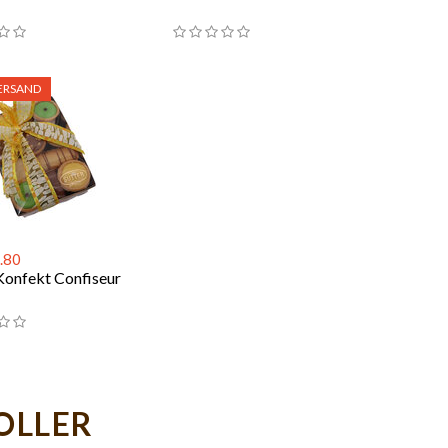
ERSAND
.80
Konfekt Confiseur
OLLER