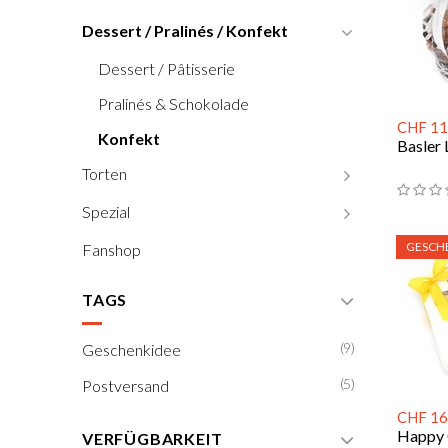
Dessert / Pralinés / Konfekt
Dessert / Pâtisserie
Pralinés & Schokolade
CHF 11
Konfekt
Basler 
Torten
Spezial
GESCH
Fanshop
TAGS
(9)
Geschenkidee
(5)
Postversand
CHF 16
Happy 
VERFÜGBARKEIT