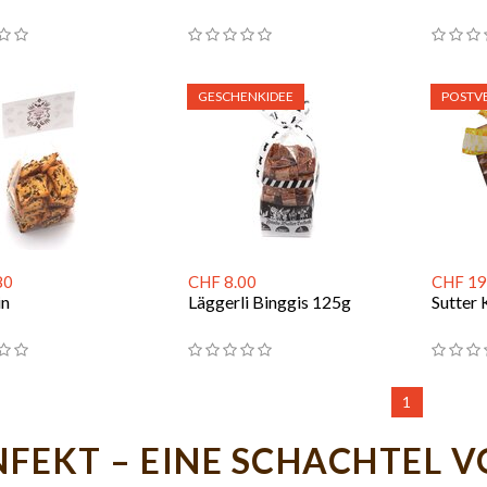
GESCHENKIDEE
POSTV
80
CHF 8.00
CHF 19
in
Läggerli Binggis 125g
Sutter 
1
FEKT – EINE SCHACHTEL V