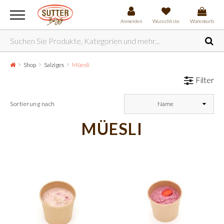
Anmelden
Wunschliste
Warenkorb
Shop
Salziges
Müesli
Filter
Sortierung nach
Name
MÜESLI