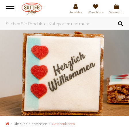
Anmelden
Wunschliste
Warenkorb
Über uns
Entdecken
Geschenkideen