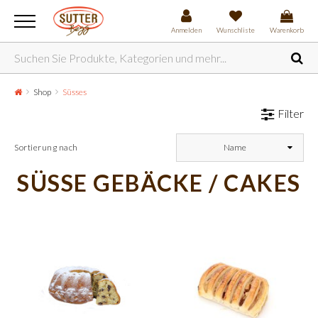
Anmelden
Wunschliste
Warenkorb
Shop
Süsses
Filter
Sortierung nach
Name
SÜSSE GEBÄCKE / CAKES