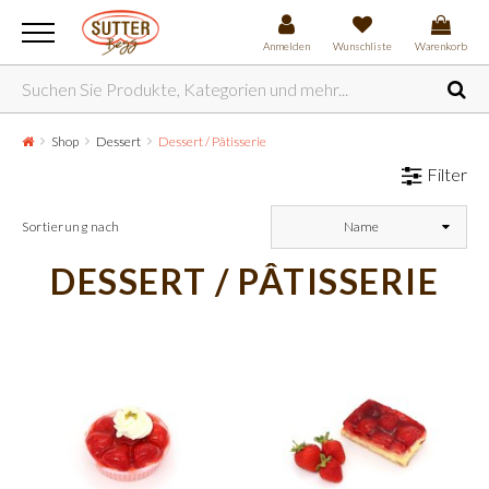
Anmelden
Wunschliste
Warenkorb
Shop
Dessert
Dessert / Pâtisserie
Filter
Sortierung nach
Name
DESSERT / PÂTISSERIE