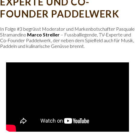
EXPERTE UND CO-
FOUNDER PADDELWERK
In Folge #3 begrüsst Moderator und Markenbotschafter Pasquale
Stramandino
Marco Streller
– Fussballlegende, TV-Experte und
Co-Founder Paddelwerk, der neben dem Spielfeld auch für Musik,
Paddeln und kulinarische Genüsse brennt.