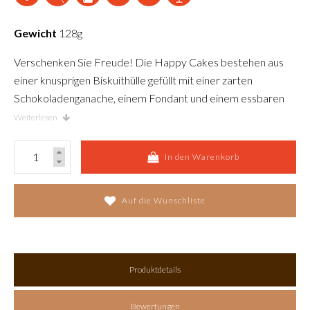
Gewicht
128g
Verschenken Sie Freude! Die Happy Cakes bestehen aus
einer knusprigen Biskuithülle gefüllt mit einer zarten
Schokoladenganache, einem Fondant und einem essbaren
Aufdruck. Sie sind bis zu drei Monate haltbar. Auf Wunsch
Weiterlesen
können Sie ihre ganz indivuellen Happy Cakes bei uns
bestellen. Wir bedrucken diese mit einem Bild, einem Logo
In den Warenkorb
oder einer Botschaft. Nehmen Sie mit uns Kontakt auf für
eine individuelle Offerte.
Auf die Wunschliste
Produktdetails
Bewertungen