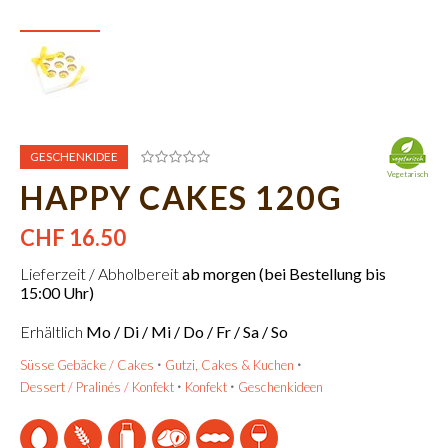
GESCHENKIDEE
Vegetarisch
HAPPY CAKES 120G
CHF 16.50
Lieferzeit / Abholbereit
ab morgen (bei Bestellung bis
15:00 Uhr)
Erhältlich
Mo / Di / Mi / Do / Fr / Sa / So
Süsse Gebäcke / Cakes
Gutzi, Cakes & Kuchen
Dessert / Pralinés / Konfekt
Konfekt
Geschenkideen