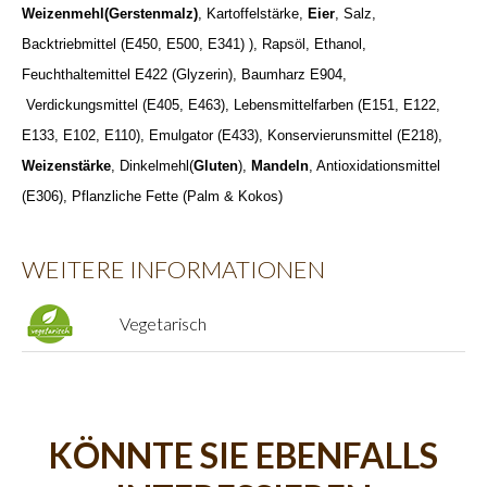
Weizenmehl(Gerstenmalz)
, Kartoffelstärke,
Eier
, Salz,
Backtriebmittel (E450, E500, E341) ), Rapsöl, Ethanol,
Feuchthaltemittel E422 (Glyzerin), Baumharz E904,
Verdickungsmittel (E405, E463), Lebensmittelfarben (E151, E122,
E133, E102, E110), Emulgator (E433), Konservierunsmittel (E218),
Weizenstärke
, Dinkelmehl(
Gluten
),
Mandeln
, Antioxidationsmittel
(E306), Pflanzliche Fette (Palm & Kokos)
WEITERE INFORMATIONEN
Vegetarisch
KÖNNTE SIE EBENFALLS