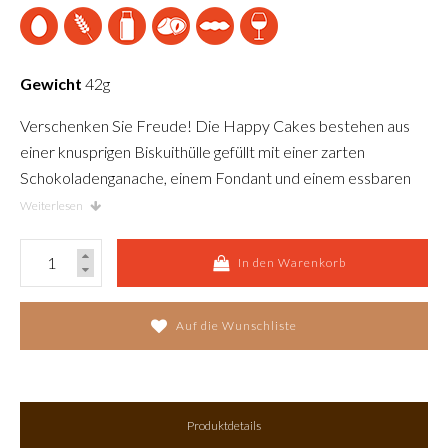
Gewicht
42g
Verschenken Sie Freude! Die Happy Cakes bestehen aus
einer knusprigen Biskuithülle gefüllt mit einer zarten
Schokoladenganache, einem Fondant und einem essbaren
Aufdruck. Sie sind bis zu drei Monate haltbar. Auf Wunsch
Weiterlesen
können Sie ihre ganz indivuellen Happy Cakes bei uns
bestellen. Wir bedrucken diese mit einem Bild, einem Logo
In den Warenkorb
oder einer Botschaft. Nehmen Sie mit uns Kontakt auf für
eine individuelle Offerte.
Auf die Wunschliste
Produktdetails