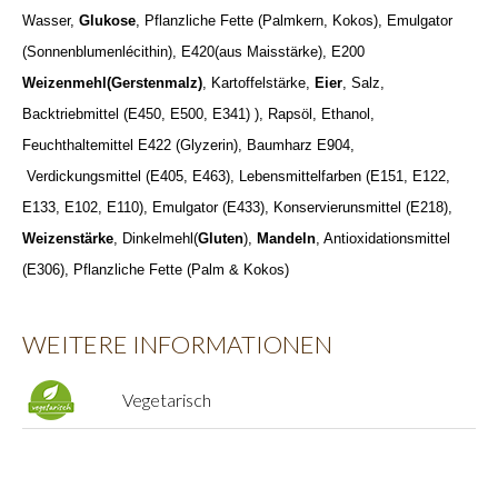
Wasser,
Glukose
, Pflanzliche Fette (Palmkern, Kokos), Emulgator
(Sonnenblumenlécithin), E420(aus Maisstärke), E200
Weizenmehl(Gerstenmalz)
, Kartoffelstärke,
Eier
, Salz,
Backtriebmittel (E450, E500, E341) ), Rapsöl, Ethanol,
Feuchthaltemittel E422 (Glyzerin), Baumharz E904,
Verdickungsmittel (E405, E463), Lebensmittelfarben (E151, E122,
E133, E102, E110), Emulgator (E433), Konservierunsmittel (E218),
Weizenstärke
, Dinkelmehl(
Gluten
),
Mandeln
, Antioxidationsmittel
(E306), Pflanzliche Fette (Palm & Kokos)
WEITERE INFORMATIONEN
Vegetarisch