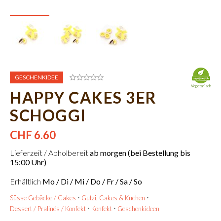
GESCHENKIDEE
Vegetarisch
HAPPY CAKES 3ER
SCHOGGI
CHF 6.60
Lieferzeit / Abholbereit
ab morgen (bei Bestellung bis
15:00 Uhr)
Erhältlich
Mo / Di / Mi / Do / Fr / Sa / So
Süsse Gebäcke / Cakes
Gutzi, Cakes & Kuchen
Dessert / Pralinés / Konfekt
Konfekt
Geschenkideen