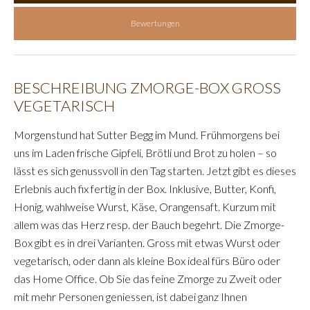
Bewertungen
BESCHREIBUNG ZMORGE-BOX GROSS
VEGETARISCH
Morgenstund hat Sutter Begg im Mund. Frühmorgens bei
uns im Laden frische Gipfeli, Brötli und Brot zu holen – so
lässt es sich genussvoll in den Tag starten. Jetzt gibt es dieses
Erlebnis auch fix fertig in der Box. Inklusive, Butter, Konfi,
Honig, wahlweise Wurst, Käse, Orangensaft. Kurzum mit
allem was das Herz resp. der Bauch begehrt. Die Zmorge-
Box gibt es in drei Varianten. Gross mit etwas Wurst oder
vegetarisch, oder dann als kleine Box ideal fürs Büro oder
das Home Office. Ob Sie das feine Zmorge zu Zweit oder
mit mehr Personen geniessen, ist dabei ganz Ihnen