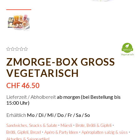
Vegetarisch
ZMORGE-BOX GROSS
VEGETARISCH
CHF 46.50
Lieferzeit / Abholbereit
ab morgen (bei Bestellung bis
15:00 Uhr)
Erhältlich
Mo / Di / Mi / Do / Fr / Sa / So
Sandwiches, Snacks & Salate
Müesli
Brote, Brötli & Gipfeli
Brötli, Gipfeli, Brezel
Apéro & Party Ideen
Apéroplatten salzig & süss
Aktuelles & Saisonartikel