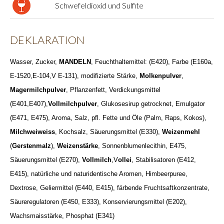
Schwefeldioxid und Sulfite
DEKLARATION
Wasser, Zucker,
MANDELN
, Feuchthaltemittel: (E420), Farbe (E160a,
E-1520,E-104,V E-131), modifizierte Stärke,
Molkenpulver
,
Magermilchpulver
, Pflanzenfett, Verdickungsmittel
(E401,E407),
Vollmilchpulver
, Glukosesirup getrocknet, Emulgator
(E471, E475), Aroma, Salz, pfl. Fette und Öle (Palm, Raps, Kokos),
Milchweiweiss
, Kochsalz, Säuerungsmittel (E330),
Weizenmehl
(
Gerstenmalz
),
Weizenstärke
, Sonnenblumenlecithin, E475,
Säuerungsmittel (E270),
Vollmilch
,V
ollei
, Stabilisatoren (E412,
E415), natürliche und naturidentische Aromen, Himbeerpuree,
Dextrose, Geliermittel (E440, E415), färbende Fruchtsaftkonzentrate,
Säureregulatoren (E450, E333), Konservierungsmittel (E202),
Wachsmaisstärke, Phosphat (E341)