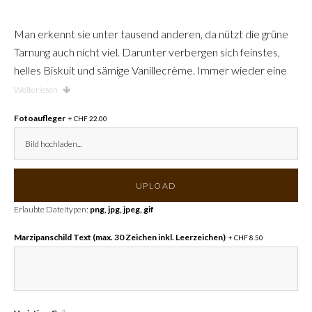
Man erkennt sie unter tausend anderen, da nützt die grüne
Tarnung auch nicht viel. Darunter verbergen sich feinstes,
helles Biskuit und sämige Vanillecrème. Immer wieder eine
Entdeckung wert!
Weiterlesen
Fotoaufleger
+ CHF 22.00
Bild hochladen...
UPLOAD
Erlaubte Dateitypen:
png, jpg, jpeg, gif
Marzipanschild Text (max. 30 Zeichen inkl. Leerzeichen)
+ CHF 8.50