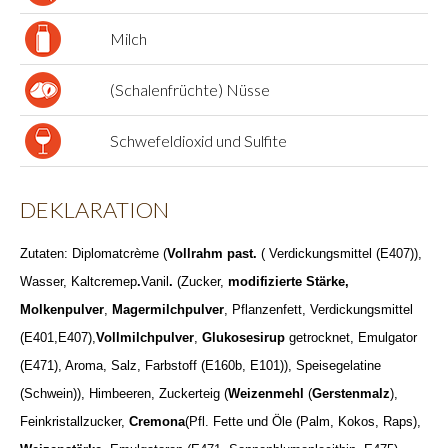
Milch
(Schalenfrüchte) Nüsse
Schwefeldioxid und Sulfite
DEKLARATION
Zutaten: Diplomatcrème (
Vollrahm past.
( Verdickungsmittel (E407)),
Wasser, Kaltcremep
.
Vanil
.
(Zucker,
modifizierte Stärke,
Molkenpulver
,
Magermilchpulver
, Pflanzenfett, Verdickungsmittel
(E401,E407),
Vollmilchpulver
,
Glukosesirup
getrocknet, Emulgator
(E471), Aroma, Salz, Farbstoff (E160b, E101)), Speisegelatine
(Schwein)), Himbeeren, Zuckerteig (
Weizenmehl
(
Gerstenmalz
),
Feinkristallzucker,
Cremona
(Pfl. Fette und Öle (Palm, Kokos, Raps),