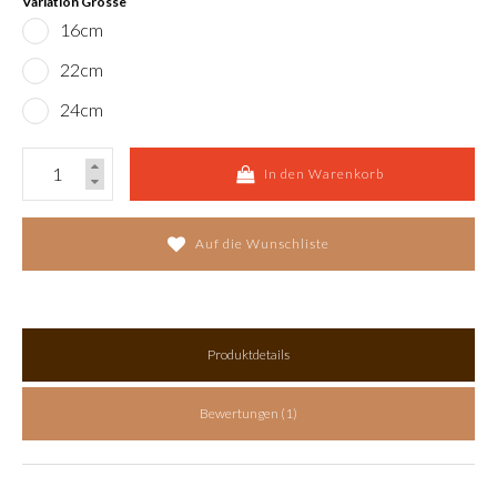
Variation Grösse
16cm
22cm
24cm
In den Warenkorb
Auf die Wunschliste
Produktdetails
Bewertungen (1)