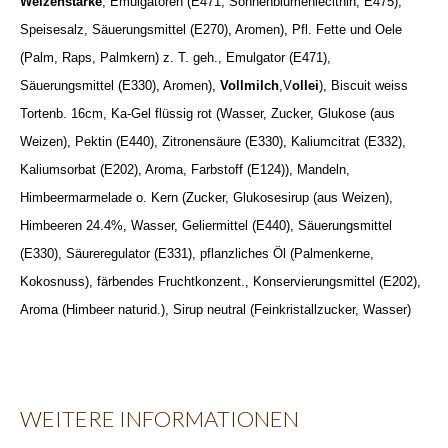
Weizenstärke
, Emulgatoren (E471, Sonnenblumenlecithin, E475),
Speisesalz, Säuerungsmittel (E270), Aromen), Pfl. Fette und Oele
(Palm, Raps, Palmkern) z. T. geh., Emulgator (E471),
Säuerungsmittel (E330), Aromen),
Vollmilch
,V
ollei
), Biscuit weiss
Tortenb. 16cm, Ka-Gel flüssig rot (Wasser, Zucker, Glukose (aus
Weizen), Pektin (E440), Zitronensäure (E330), Kaliumcitrat (E332),
Kaliumsorbat (E202), Aroma, Farbstoff (E124)), Mandeln,
Himbeermarmelade o. Kern (Zucker, Glukosesirup (aus Weizen),
Himbeeren 24.4%, Wasser, Geliermittel (E440), Säuerungsmittel
(E330), Säureregulator (E331), pflanzliches Öl (Palmenkerne,
Kokosnuss), färbendes Fruchtkonzent., Konservierungsmittel (E202),
Aroma (Himbeer naturid.), Sirup neutral (Feinkristallzucker, Wasser)
WEITERE INFORMATIONEN