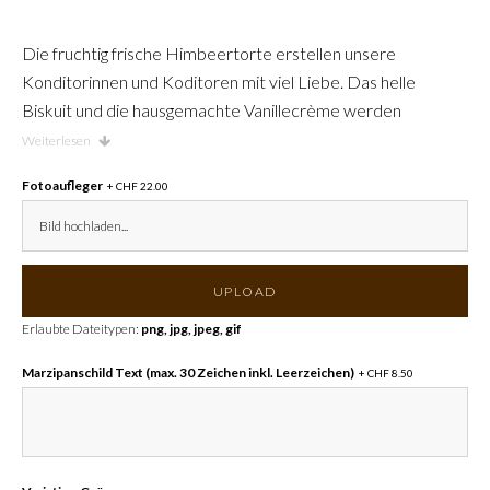
Die fruchtig frische Himbeertorte erstellen unsere
Konditorinnen und Koditoren mit viel Liebe. Das helle
Biskuit und die hausgemachte Vanillecrème werden
abwechselnd geschichtet und obendrauf kommen die feinen
Weiterlesen
Himbeeren. Diese werden mit Himbeergelée bepinselt.
Fotoaufleger
+ CHF 22.00
Zum Abschluss wird die Torte mit Mandelsplittern umrandet.
Die Sutter Begg Himbeertorte gibt es vier Grössen: 22cm
Bild hochladen...
(8 Personen), 24cm (10 Personen), 26cm (12 Personen)
oder 28cm (14 Personen).
UPLOAD
Erlaubte Dateitypen:
png, jpg, jpeg, gif
Marzipanschild Text (max. 30 Zeichen inkl. Leerzeichen)
+ CHF 8.50