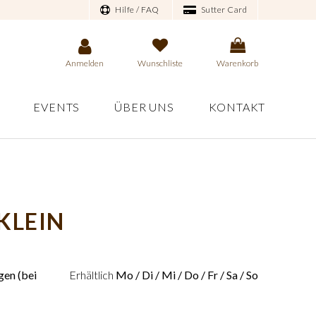
Hilfe / FAQ
Sutter Card
Anmelden
Wunschliste
Warenkorb
EVENTS
ÜBER UNS
KONTAKT
KLEIN
en (bei
Erhältlich
Mo / Di / Mi / Do / Fr / Sa / So