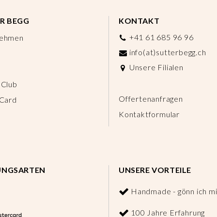
R BEGG
KONTAKT
+41 61 685 96 96
nehmen
info(at)sutterbegg.ch
Unsere Filialen
 Club
Offertenanfragen
 Card
Kontaktformular
UNGSARTEN
UNSERE VORTEILE
Handmade - gönn ich mi
100 Jahre Erfahrung