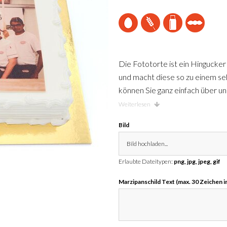
Die Fototorte ist ein Hingucker 
und macht diese so zu einem se
können Sie ganz einfach über un
(17x26 cm für ca. 10 Personen) 
Weiterlesen
gefüllt mit einer Vanille-, Sch
Bild
Bild hochladen...
Erlaubte Dateitypen:
png, jpg, jpeg, gif
Marzipanschild Text (max. 30 Zeichen i