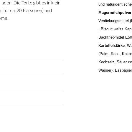
den. Die Torte gibt es in klein
und naturidentische
m für ca. 20 Personen) und
Magermilchpulver
rème.
Verdickungsmittel (
, Biscuit weiss Ka
Backtriebmittel E5
Kartoffelstärke
, Wa
(Palm, Raps, Kokos
Kochsalz, Säuerungs
Wasser), Esspapier 