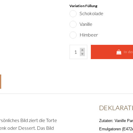
Variation Füllung
Schokolade
Vanille
Himbeer
In d
DEKLARAT
sönliches Bild ziert die Torte
Zutaten: Vanille Pa
enk oder Dessert. Das Bild
Emulgatoren (E472e,