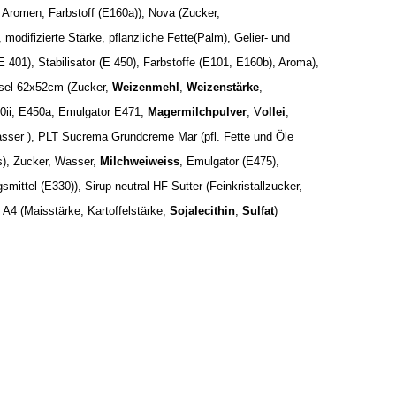
 Aromen, Farbstoff (E160a)), Nova (Zucker,
, modifizierte Stärke, pflanzliche Fette(Palm), Gelier- und
E 401), Stabilisator (E 450), Farbstoffe (E101, E160b), Aroma),
psel 62x52cm (Zucker,
Weizenmehl
,
Weizenstärke
,
00ii, E450a, Emulgator E471,
Magermilchpulver
, V
ollei
,
sser ), PLT Sucrema Grundcreme Mar (pfl. Fette und Öle
), Zucker, Wasser,
Milchweiweiss
, Emulgator (E475),
mittel (E330)), Sirup neutral HF Sutter (Feinkristallzucker,
A4 (Maisstärke, Kartoffelstärke,
Sojalecithin
,
Sulfat
)