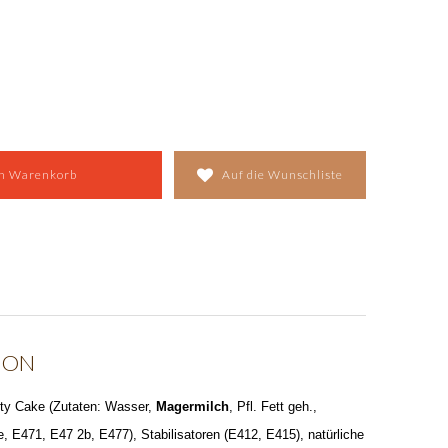
en Warenkorb
Auf die Wunschliste
ION
rty Cake (Zutaten: Wasser,
Magermilch
, Pfl. Fett geh.,
 E471, E47 2b, E477), Stabilisatoren (E412, E415), natürliche