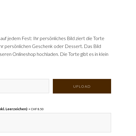
auf jedem Fest: Ihr persönliches Bild ziert die Torte
hr persönlichen Geschenk oder Dessert. Das Bild
seren Onlineshop hochladen. Die Torte gibt es in klein
oder in gross (22x36 cm für ca. 20 Personen) und
okolade- oder Himbeercrème.
UPLOAD
nkl. Leerzeichen)
+ CHF 8.50