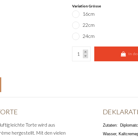
Variation Grösse
16cm
22cm
24cm
In d
TORTE
DEKLARAT
ftig leichte Torte wird aus
Zutaten: Diplomatc
rème hergestellt. Mit den vielen
Wasser, Kaltcreme