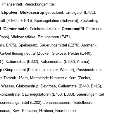
, Pflanzenfett, Verdickungsmittel
ilchpulver
,
Glukosesirup
getrocknet, Emulgator (E471),
off (E160b, E101)), Speisegelatine (Schwein)), Zuckerteig
l
(
Gerstenmalz
), Feinkristallzucker,
Cremona
(Pfl. Fette und
 Raps),
Weizenstärke
, Emulgatoren (E471,
in, E475), Speisesalz, Säuerungsmittel (E270), Aromen),
 Ka-Gel flüssig neutral (Zucker, Glukose, Pektin (E440),
 ), Kaliumcitrat (E332), Kaliumsorbat (E202), Aroma),
p (Sirup neutral (Feinkristallzucker, Wasser), Passionsfrucht
ss Tortenb. 16cm, Marmelade Himbeer o.Kern (Zucker,
Wasser, Glukosesirup, Dextrose, Geliermittel (E440, E415),
tkonzentrate, Säureregulatoren (E450, E333), Säuerungsmittel
servierungsmittel (E202), Johannisbeeren, Heidelbeeren,
Ananas, Kiwi, Pfirsiche, Himbeer, Brombeeren