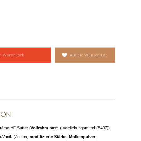
en Warenkorb
Auf die Wunschliste
ION
rème HF Sutter (
Vollrahm past.
( Verdickungsmittel (E407)),
p
.
Vanil
.
(Zucker,
modifizierte Stärke, Molkenpulver
,