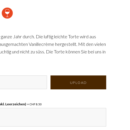
nze Jahr durch. Die luftig leichte Torte wird aus
hausgemachten Vanillecrème hergestellt. Mit den vielen
htig und nicht zu süss. Die Torte können Sie bei uns in
nd ideal für 4 Personen, 22 cm sind ideal für 8
10 Personen, 26 cm sind ideal für 12 Personen und 28
UPLOAD
nkl. Leerzeichen)
+ CHF 8.50