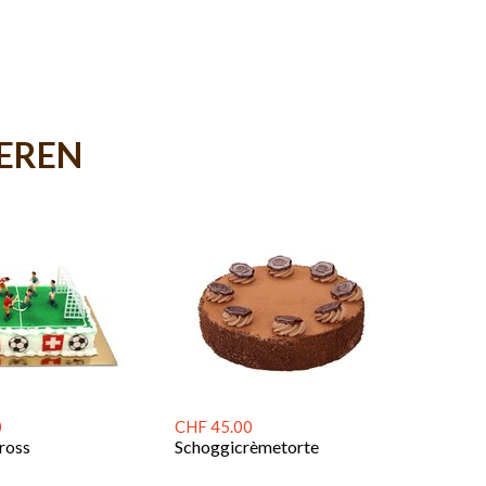
IEREN
0
CHF 45.00
ross
Schoggicrèmetorte