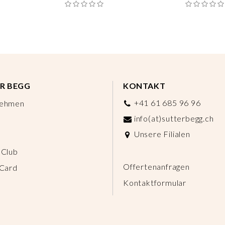
R BEGG
KONTAKT
+41 61 685 96 96
nehmen
info(at)sutterbegg.ch
Unsere Filialen
 Club
Offertenanfragen
 Card
Kontaktformular