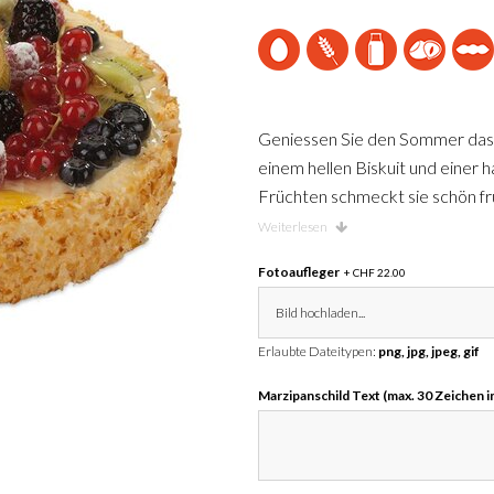
Geniessen Sie den Sommer das ga
einem hellen Biskuit und einer 
Früchten schmeckt sie schön fruc
fünf Grössen bestellen: 16 cm si
Weiterlesen
Personen, 24 cm sind ideal für 
Fotoaufleger
+ CHF 22.00
cm sind ideal für 14 Personen.
Bild hochladen...
Erlaubte Dateitypen:
png, jpg, jpeg, gif
Marzipanschild Text (max. 30 Zeichen i