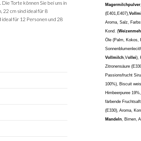
 Die Torte können Sie bei uns in
Magermilchpulver
, 22 cm sind ideal für 8
(E401,E407),
Vollm
d ideal für 12 Personen und 28
Aroma, Salz, Farbst
Kond. (
Weizenmeh
Öle (Palm, Kokos,
Sonnenblumenlecith
Vollmilch
,V
ollei
),
Zitronensäure (E330
Passionsfrucht Siru
100%), Biscuit wei
Himbeerpuree 19%, 
färbende Fruchtsaf
(E330), Aroma, Kon
Mandeln
, Birnen, 