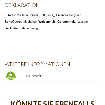
DEKLARATION
Zutaten: Pouletschnitzel (CH) (
Soja
), Pikantsauce
(
Eier,
Senf,
Gewürzmischung),
Weizen
mehl
, Gerstenmalz
, Wasser, ,
Backhefe, Salz jodhaltig
WEITERE INFORMATIONEN
Laktosefrei
KÖNNTE SIE EBENFALLS