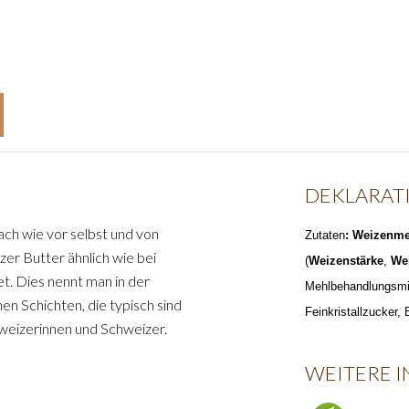
DEKLARAT
ach wie vor selbst und von
Zutaten
: Weizenme
er Butter ähnlich wie bei
(
Weizenstärke
,
We
et. Dies nennt man in der
Mehlbehandlungsmi
en Schichten, die typisch sind
Feinkristallzucker,
hweizerinnen und Schweizer.
WEITERE 