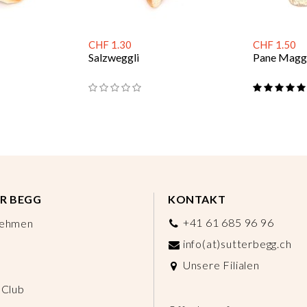
CHF 1.30
CHF 1.50
Salzweggli
Pane Maggi
R BEGG
KONTAKT
+41 61 685 96 96
nehmen
info(at)sutterbegg.ch
Unsere Filialen
 Club