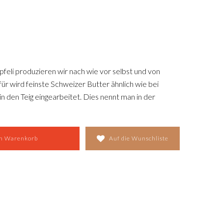
pfeli produzieren wir nach wie vor selbst und von
r wird feinste Schweizer Butter ähnlich wie bei
in den Teig eingearbeitet. Dies nennt man in der
ehen die luftigen, dünnen Schichten, die typisch sind
ühstücks-Renner der Schweizerinnen und Schweizer.
en Warenkorb
Auf die Wunschliste