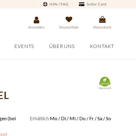
Hilfe / FAQ
Sutter Card
Anmelden
Wunschliste
Warenkorb
EVENTS
ÜBER UNS
KONTAKT
Vegetarisch
EL
en (bei
Erhältlich
Mo / Di / Mi / Do / Fr / Sa / So
rezel