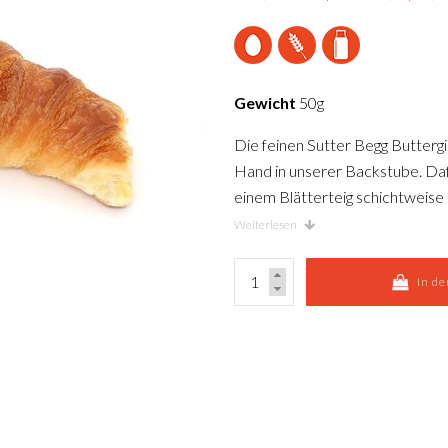
Gewicht
50g
Die feinen Sutter Begg Buttergi
Hand in unserer Backstube. Dafü
einem Blätterteig schichtweise 
Fachsprache Tourieren. So entst
Weiterlesen
für die feinen Gipfeli – der Fr
In d