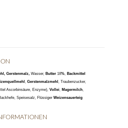
ION
hl, Gerstenmalz,
Wasser,
Butter
18
%
,
Backmittel
izenquellmehl
,
Gerstenmalzmehl
, Traubenzucker,
ttel Ascorbinsäure, Enzyme),
Vollei
,
Magermilch
,
 Backhefe, Speisesalz, Flüssiger
Weizensauerteig
INFORMATIONEN