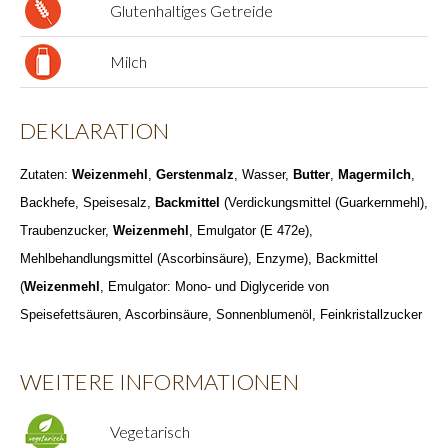
Glutenhaltiges Getreide
Milch
DEKLARATION
Zutaten:
Weizenmehl
,
Gerstenmalz
, Wasser,
Butter
,
Magermilch
,
Backhefe, Speisesalz,
Backmittel
(Verdickungsmittel (Guarkernmehl),
Traubenzucker,
Weizenmehl
, Emulgator (E 472e),
Mehlbehandlungsmittel (Ascorbinsäure), Enzyme), Backmittel
(
Weizenmehl
, Emulgator: Mono- und Diglyceride von
Speisefettsäuren, Ascorbinsäure, Sonnenblumenöl, Feinkristallzucker
WEITERE INFORMATIONEN
Vegetarisch