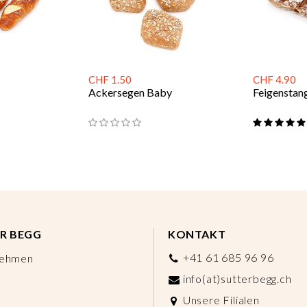
CHF 1.50
CHF 4.90
Ackersegen Baby
Feigenstan
R BEGG
KONTAKT
+41 61 685 96 96
nehmen
info(at)sutterbegg.ch
Unsere Filialen