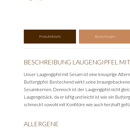
Produktdetails
Bewertungen
BESCHREIBUNG LAUGENGIPFEL MI
Unser Laugengipfel mit Sesam ist eine knusprige Alter
Buttergipfel. Bestechend wirkt seine braungebackene,
Sesamkernen. Dennoch ist der Laugengipfel nicht gleic
Laugengebäck, da er luftig und leicht ist wie ein Butter
schmeckt sowohl mit Konfitüre wie auch herzhaft gefül
ALLERGENE