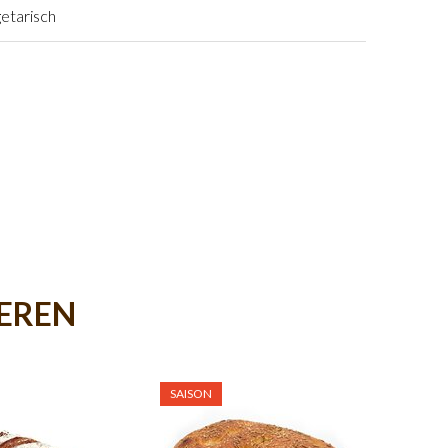
etarisch
IEREN
SAISON