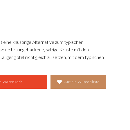
t eine knusprige Alternative zum typischen
 seine braungebackene, salzige Kruste mit den
ugengipfel nicht gleich zu setzen, mit dem typischen
icht ist wie ein Buttergipfeli. Der Laugengipfel
ie auch herzhaft gefüllt als Sandwich.
en Warenkorb
Auf die Wunschliste