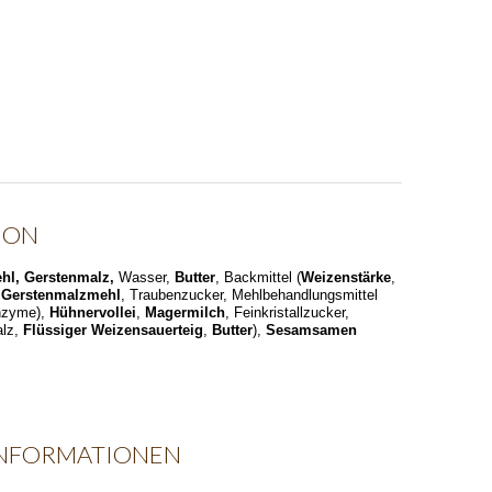
ION
hl, Gerstenmalz,
Wasser,
Butter
, Backmittel (
Weizenstärke
,
,
Gerstenmalzmehl
, Traubenzucker, Mehlbehandlungsmittel
Enzyme),
Hühnervollei
,
Magermilch
, Feinkristallzucker,
alz,
Flüssiger Weizensauerteig
,
Butter
),
Sesamsamen
INFORMATIONEN