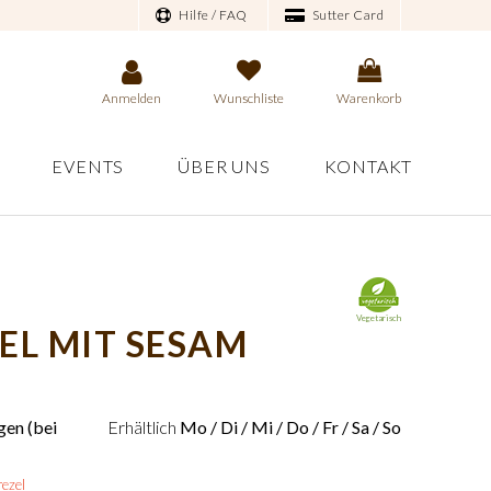
Hilfe / FAQ
Sutter Card
Anmelden
Wunschliste
Warenkorb
EVENTS
ÜBER UNS
KONTAKT
Vegetarisch
EL MIT SESAM
en (bei
Erhältlich
Mo / Di / Mi / Do / Fr / Sa / So
rezel