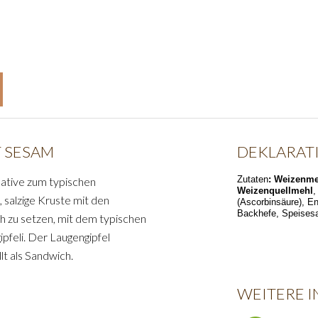
T SESAM
DEKLARAT
Zutaten
: Weizenme
native zum typischen
Weizenquellmehl
 salzige Kruste mit den
(Ascorbinsäure), 
Backhefe, Speises
h zu setzen, mit dem typischen
gipfeli. Der Laugengipfel
lt als Sandwich.
WEITERE 