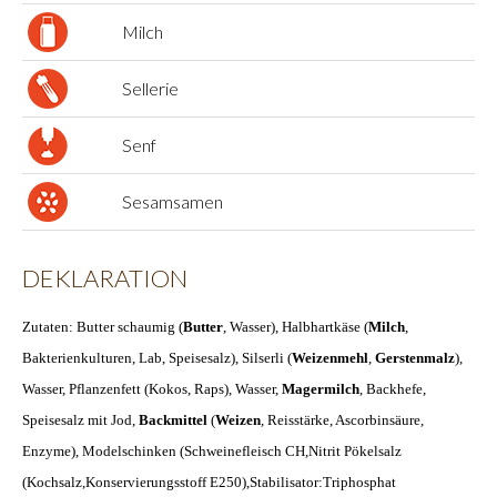
Milch
Sellerie
Senf
Sesamsamen
DEKLARATION
Zutaten: Butter schaumig (
Butter
, Wasser), Halbhartkäse (
Milch
,
Bakterienkulturen, Lab, Speisesalz), Silserli (
Weizenmehl
,
Gerstenmalz
),
Wasser, Pflanzenfett (Kokos, Raps), Wasser,
Magermilch
, Backhefe,
Speisesalz mit Jod,
Backmittel
(
Weizen
, Reisstärke, Ascorbinsäure,
Enzyme), Modelschinken (Schweinefleisch CH,Nitrit Pökelsalz
(Kochsalz,Konservierungsstoff E250),Stabilisator:Triphosphat