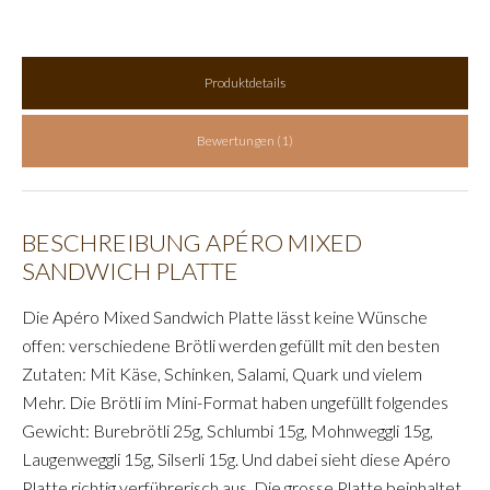
Sandwiches: je 5x Laugenweggli Salami, Burebrötli Brie und
Silserli Quark. Die Sandwiches werden auf einem
Kartontablett geliefert.
Produktdetails
Bewertungen (1)
BESCHREIBUNG APÉRO MIXED
SANDWICH PLATTE
Die Apéro Mixed Sandwich Platte lässt keine Wünsche
offen: verschiedene Brötli werden gefüllt mit den besten
Zutaten: Mit Käse, Schinken, Salami, Quark und vielem
Mehr. Die Brötli im Mini-Format haben ungefüllt folgendes
Gewicht: Burebrötli 25g, Schlumbi 15g, Mohnweggli 15g,
Laugenweggli 15g, Silserli 15g. Und dabei sieht diese Apéro
Platte richtig verführerisch aus. Die grosse Platte beinhaltet