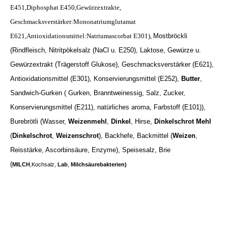
E451,Diphosphat E450,Gewürzextrakte,
Geschmacksverstärker:Mononatriumglutamat
E621,Antioxidationsmittel:Natriumascorbat E301),
Mostbröckli
(Rindfleisch, Nitritpökelsalz (NaCl u. E250), Laktose, Gewürze u.
Gewürzextrakt (Trägerstoff Glukose), Geschmacksverstärker (E621),
Antioxidationsmittel (E301), Konservierungsmittel (E252),
Butter
,
Sandwich-Gurken ( Gurken, Branntweinessig, Salz, Zucker,
Konservierungsmittel (E211), natürliches aroma, Farbstoff (E101)),
Burebrötli (Wasser,
Weizenmehl
,
Dinkel
, Hirse,
Dinkelschrot Mehl
(
Dinkelschrot
,
Weizenschrot
), Backhefe, Backmittel (
Weizen
,
Reisstärke, Ascorbinsäure, Enzyme), Speisesalz, Brie
(
MILCH
,Kochsalz,
Lab
,
Milchsäurebakterien)