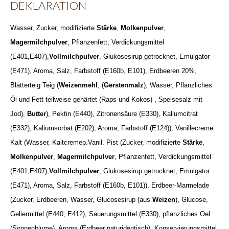
DEKLARATION
Wasser, Zucker, modifizierte
Stärke
,
Molkenpulver
,
Magermilchpulver
, Pflanzenfett, Verdickungsmittel
(E401,E407),
Vollmilchpulver
, Glukosesirup getrocknet, Emulgator
(E471), Aroma, Salz, Farbstoff (E160b, E101), Erdbeeren 20%,
Blätterteig Teig (
Weizenmehl
, (
Gerstenmalz
), Wasser, Pflanzliches
Öl und Fett teilweise gehärtet (Raps und Kokos) , Speisesalz mit
Jod),
Butter
), Pektin (E440), Zitronensäure (E330), Kaliumcitrat
(E332), Kaliumsorbat (E202), Aroma, Farbstoff (E124)), Vanillecreme
Kalt (Wasser, Kaltcremep.Vanil. Pist (Zucker, modifizierte
Stärke
,
Molkenpulver
,
Magermilchpulver
, Pflanzenfett, Verdickungsmittel
(E401,E407),
Vollmilchpulver
, Glukosesirup getrocknet, Emulgator
(E471), Aroma, Salz, Farbstoff (E160b, E101)), Erdbeer-Marmelade
(Zucker, Erdbeeren, Wasser, Glucosesirup (aus
Weizen
), Glucose,
Geliermittel (E440, E412), Säuerungsmittel (E330), pflanzliches Oel
(Sonnenblume), Aroma (Erdbeer naturidentisch), Konservierungsmittel