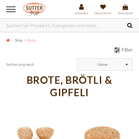
Anmelden
Wunschliste
Warenkorb
Shop
Brote
Filter
Sortierung nach
Name
BROTE, BRÖTLI &
GIPFELI