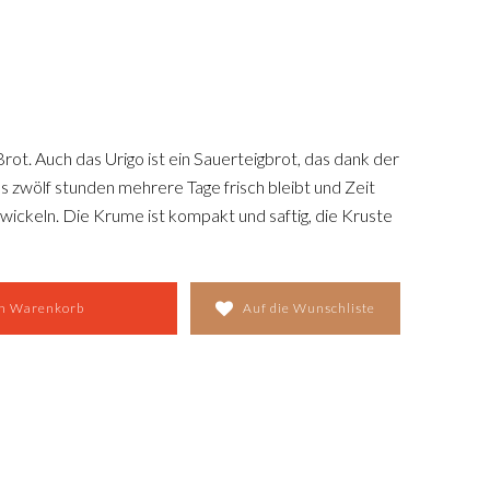
ot. Auch das Urigo ist ein Sauerteigbrot, das dank der
 zwölf stunden mehrere Tage frisch bleibt und Zeit
ickeln. Die Krume ist kompakt und saftig, die Kruste
t enthält Sonnenblumenkerne, Weizenflocken,
wird wie das Urigs-Brot in einer Kastenform
ns für Faustbrote / Sandwiches.
en Warenkorb
Auf die Wunschliste