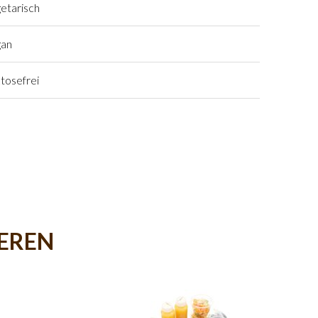
etarisch
gan
tosefrei
IEREN