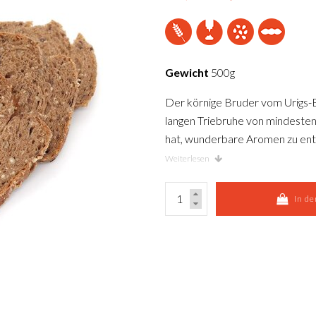
Gewicht
500g
Der körnige Bruder vom Urigs-Br
langen Triebruhe von mindestens
hat, wunderbare Aromen zu entw
körnig knusprig. Das Urigo Bro
Weiterlesen
Leinsamen und Sesamsamen. Es 
gebacken und eignet sich beste
In d