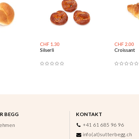
CHF 1.30
CHF 2.00
Silserli
Croissant
R BEGG
KONTAKT
+41 61 685 96 96
nehmen
info(at)sutterbegg.ch