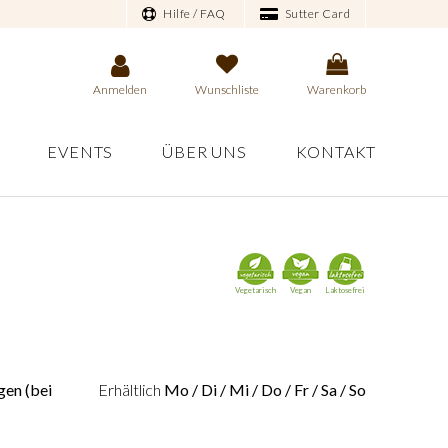
Hilfe / FAQ
Sutter Card
Anmelden
Wunschliste
Warenkorb
EVENTS
ÜBER UNS
KONTAKT
Vegetarisch
Vegan
Laktosefrei
en (bei
Erhältlich
Mo / Di / Mi / Do / Fr / Sa / So