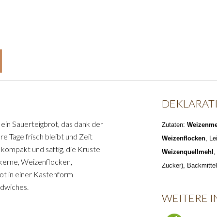
DEKLARAT
 ein Sauerteigbrot, das dank der
Zutaten:
Weizenme
 Tage frisch bleibt und Zeit
Weizenflocken
, L
kompakt und saftig, die Kruste
Weizenquellmehl
,
nkerne, Weizenflocken,
Zucker), Backmittel
ot in einer Kastenform
ndwiches.
WEITERE 