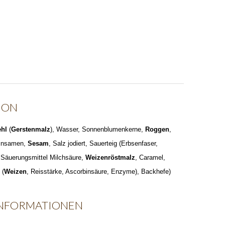
ION
hl
(
Gerstenmalz
), Wasser, Sonnenblumenkerne,
Roggen
,
einsamen,
Sesam
, Salz jodiert, Sauerteig (Erbsenfaser,
 Säuerungsmittel Milchsäure,
Weizenröstmalz
, Caramel,
 (
Weizen
, Reisstärke, Ascorbinsäure, Enzyme), Backhefe)
INFORMATIONEN