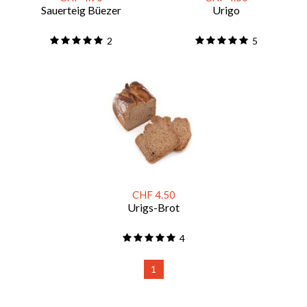
Sauerteig Büezer
Urigo
2
5
CHF 4.50
Urigs-Brot
4
1