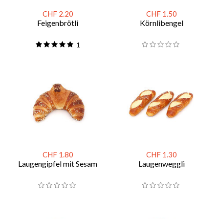
CHF 2.20
CHF 1.50
Feigenbrötli
Körnlibengel
1
CHF 1.80
CHF 1.30
Laugengipfel mit Sesam
Laugenweggli