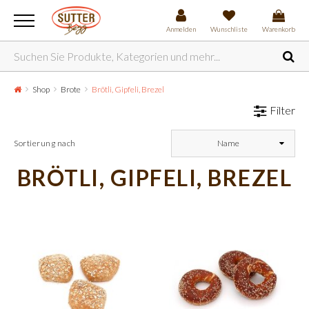
Anmelden
Wunschliste
Warenkorb
Shop
Brote
Brötli, Gipfeli, Brezel
Filter
Sortierung nach
Name
BRÖTLI, GIPFELI, BREZEL