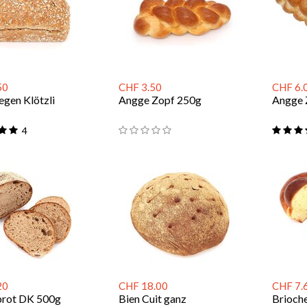
50
CHF 3.50
CHF 6.
gen Klötzli
Angge Zopf 250g
Angge 
4
20
CHF 18.00
CHF 7.
brot DK 500g
Bien Cuit ganz
Brioch