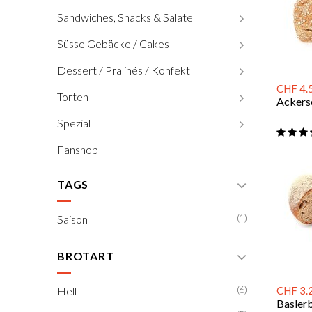
Sandwiches, Snacks & Salate
Süsse Gebäcke / Cakes
Dessert / Pralinés / Konfekt
CHF 4.
Torten
Ackerse
Spezial
Fanshop
TAGS
(1)
Saison
BROTART
(6)
Hell
CHF 3.
Basler