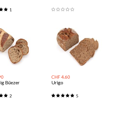
1
90
CHF 4.60
eig Büezer
Urigo
2
5