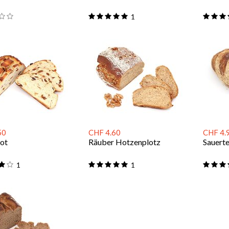
1
50
CHF 4.60
CHF 4.
ot
Räuber Hotzenplotz
Sauert
1
1