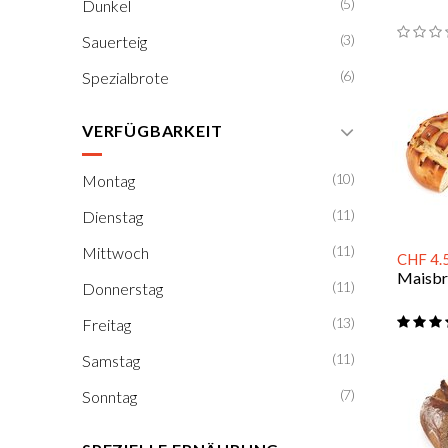
(5)
Dunkel
(3)
Sauerteig
(6)
Spezialbrote
VERFÜGBARKEIT
(10)
Montag
(11)
Dienstag
(11)
Mittwoch
CHF 4.
Maisbr
(11)
Donnerstag
(13)
Freitag
(11)
Samstag
(7)
Sonntag