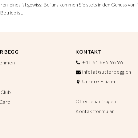
ren, eines ist gewiss: Bei uns kommen Sie stets in den Genuss von
 Betrieb ist.
R BEGG
KONTAKT
+41 61 685 96 96
nehmen
info(at)sutterbegg.ch
Unsere Filialen
 Club
Offertenanfragen
 Card
Kontaktformular