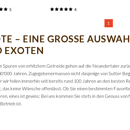
5
4
1
TE – EINE GROSSE AUSWAH
 EXOTEN
n Spuren von erhitztem Getreide gehen auf die Neandertaler zurüc
40'000 Jahren. Zugegebenermassen nicht dasjenige von Sutter Begg
er wir feilen immerhin seit bereits rund 100 Jahren an den beste
, das keine Wünsche offenlässt. Ob Sie einen bestimmten Favori
ren, eines ist gewiss: Bei uns kommen Sie stets in den Genuss von
 Betrieb ist.