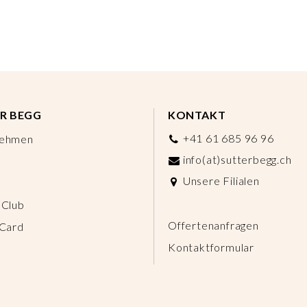
R BEGG
KONTAKT
+41 61 685 96 96
nehmen
info(at)sutterbegg.ch
Unsere Filialen
 Club
Offertenanfragen
 Card
Kontaktformular