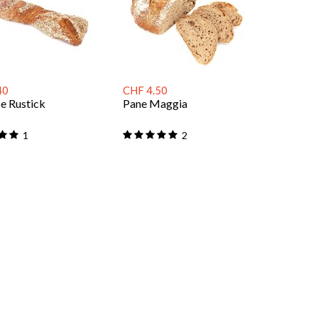
40
CHF 4.50
se Rustick
Pane Maggia
1
2