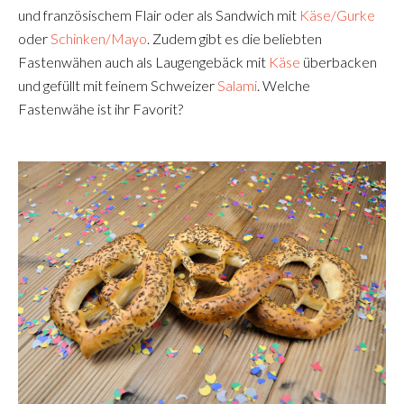
und französischem Flair oder als Sandwich mit
Käse/Gurke
oder
Schinken/Mayo
. Zudem gibt es die beliebten
Fastenwähen auch als Laugengebäck mit
Käse
überbacken
und gefüllt mit feinem Schweizer
Salami
. Welche
Fastenwähe ist ihr Favorit?