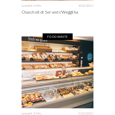
Lesezeit: 4 Min.
10.04.2021
Chasch nit dr 5er und s'Weggli ha
FOOD WASTE
Lesezeit: 3 Min.
31.03.2021