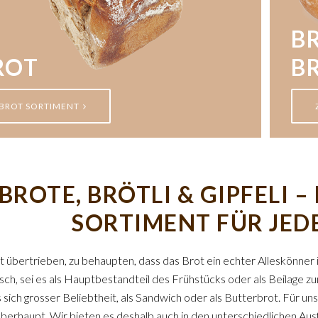
BR
ROT
B
BROT SORTIMENT
BROTE, BRÖTLI & GIPFELI 
SORTIMENT FÜR JED
cht übertrieben, zu behaupten, dass das Brot ein echter Alleskönner 
isch, sei es als Hauptbestandteil des Frühstücks oder als Beilage
 sich grosser Beliebtheit, als Sandwich oder als Butterbrot. Für uns
berhaupt. Wir bieten es deshalb auch in den unterschiedlichen Au