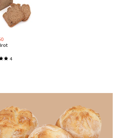
50
Brot
4