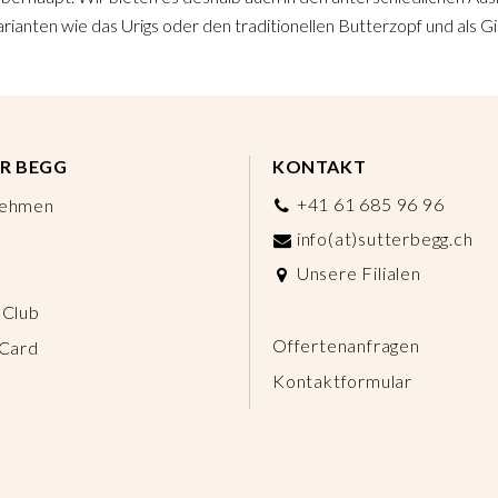
rianten wie das Urigs oder den traditionellen Butterzopf und als Gip
R BEGG
KONTAKT
+41 61 685 96 96
nehmen
info(at)sutterbegg.ch
Unsere Filialen
 Club
Offertenanfragen
 Card
Kontaktformular