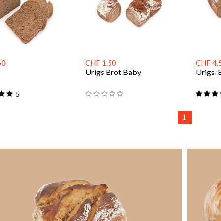
60
CHF 1.50
CHF 4.
Urigs Brot Baby
Urigs-
5
1