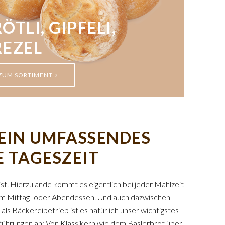
ÖTLI, GIPFELI,
REZEL
ZUM SORTIMENT
– EIN UMFASSENDES
E TAGESZEIT
ist. Hierzulande kommt es eigentlich bei jeder Mahlzeit
 zum Mittag- oder Abendessen. Und auch dazwischen
 als Bäckereibetrieb ist es natürlich unser wichtigstes
sführungen an: Von Klassikern wie dem Baslerbrot über