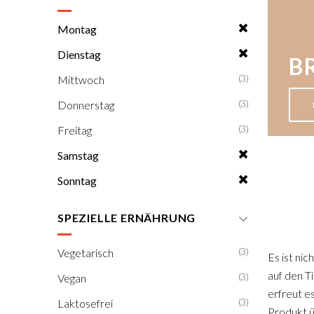
Montag
Dienstag
B
(3)
Mittwoch
(3)
Donnerstag
(3)
Freitag
Samstag
Sonntag
SPEZIELLE ERNÄHRUNG
(3)
Vegetarisch
Es ist ni
auf den T
(3)
Vegan
erfreut es
(3)
Laktosefrei
Produkt ü