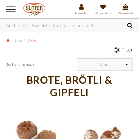
Anmelden
Wunschliste
Warenkorb
Shop
Brote
Filter
Sortierung nach
Name
BROTE, BRÖTLI &
GIPFELI