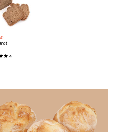
50
Brot
4