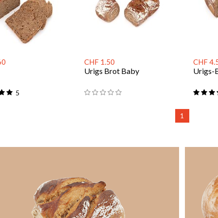
60
CHF 1.50
CHF 4.
Urigs Brot Baby
Urigs-
5
1