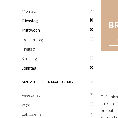
(3)
Montag
Dienstag
B
Mittwoch
(3)
Donnerstag
(3)
Freitag
(3)
Samstag
Sonntag
SPEZIELLE ERNÄHRUNG
(3)
Vegetarisch
Es ist ni
auf den T
(3)
Vegan
erfreut es
(3)
Laktosefrei
Produkt ü