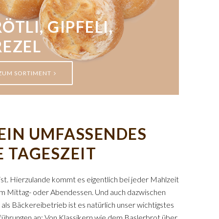
ÖTLI, GIPFELI,
REZEL
ZUM SORTIMENT
– EIN UMFASSENDES
E TAGESZEIT
ist. Hierzulande kommt es eigentlich bei jeder Mahlzeit
 zum Mittag- oder Abendessen. Und auch dazwischen
 als Bäckereibetrieb ist es natürlich unser wichtigstes
sführungen an: Von Klassikern wie dem Baslerbrot über