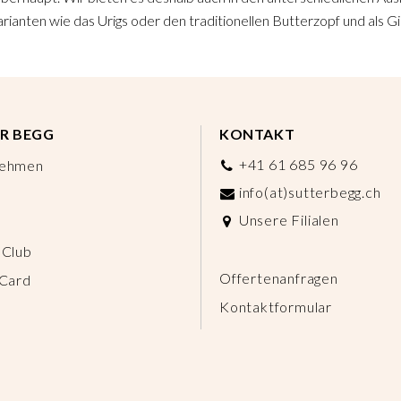
rianten wie das Urigs oder den traditionellen Butterzopf und als Gip
R BEGG
KONTAKT
+41 61 685 96 96
nehmen
info(at)sutterbegg.ch
Unsere Filialen
 Club
Offertenanfragen
 Card
Kontaktformular