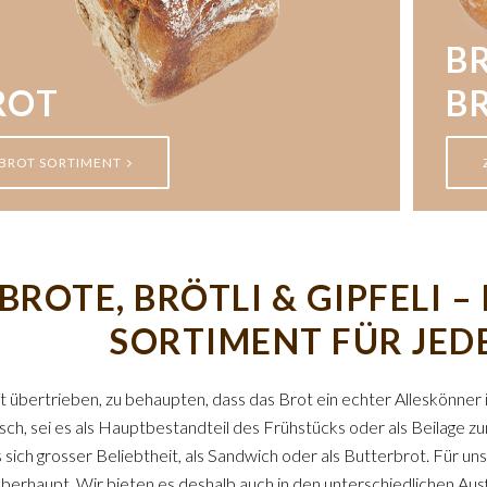
BR
ROT
B
BROT SORTIMENT
BROTE, BRÖTLI & GIPFELI 
SORTIMENT FÜR JED
cht übertrieben, zu behaupten, dass das Brot ein echter Alleskönner 
isch, sei es als Hauptbestandteil des Frühstücks oder als Beilage
 sich grosser Beliebtheit, als Sandwich oder als Butterbrot. Für uns
berhaupt. Wir bieten es deshalb auch in den unterschiedlichen Au