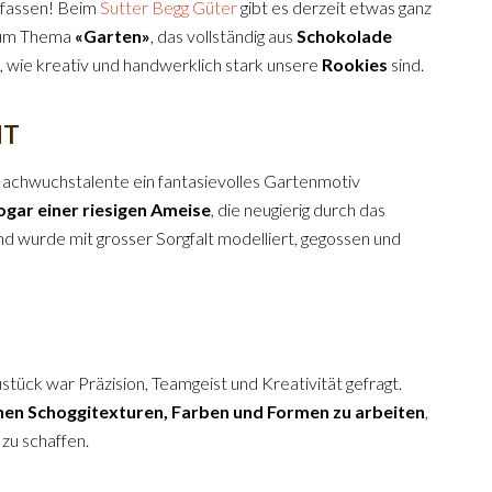
anfassen! Beim
Sutter Begg Güter
gibt es derzeit etwas ganz
zum Thema
«Garten»
, das vollständig aus
Schokolade
t, wie kreativ und handwerklich stark unsere
Rookies
sind.
HT
achwuchstalente ein fantasievolles Gartenmotiv
ogar einer riesigen Ameise
, die neugierig durch das
und wurde mit grosser Sorgfalt modelliert, gegossen und
stück war Präzision, Teamgeist und Kreativität gefragt.
nen Schoggitexturen, Farben und Formen zu arbeiten
,
zu schaffen.