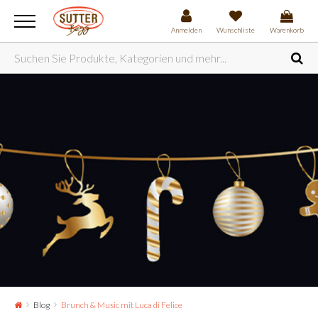
Anmelden
Wunschliste
Warenkorb
Blog
Brunch & Music mit Luca di Felice