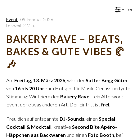
Filter
Event
09. Februar 2026
Lesezeit: 2 Min.
BAKERY RAVE – BEATS,
BAKES & GUTE VIBES 🥐
🎶
Am
Freitag, 13. März 2026
, wird der
Sutter Begg Güter
von
16 bis 20 Uhr
zum Hotspot für Musik, Genuss und gute
Stimmung: Wir feiern den
Bakery Rave
– ein Afterwork-
Event der etwas anderen Art. Der Eintritt ist
frei
.
Freu dich auf entspannte
DJ-Sounds
, einen
Special
Cocktail & Mocktail
, kreative
Second Bite Apéro-
Häppchen aus Backwaren
und einen
Foto Booth
, bei