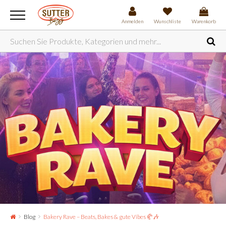
Anmelden
Wunschliste
Warenkorb
Blog
Bakery Rave – Beats, Bakes & gute Vibes 🥐🎶