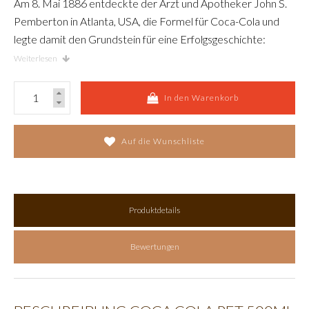
Am 8. Mai 1886 entdeckte der Arzt und Apotheker John S.
Pemberton in Atlanta, USA, die Formel für Coca-Cola und
legte damit den Grundstein für eine Erfolgsgeschichte:
Heute erfrischt Coca-Cola die Menschen in mehr als 200
Weiterlesen
Ländern – und wird überall auf der Welt nach gleicher
Rezeptur hergestellt. In der Schweiz gibt es Coca-Cola seit
In den Warenkorb
1936.
Auf die Wunschliste
Produktdetails
Bewertungen