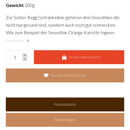
Gewicht
200g
Zur Sutter Begg Getränkelinie gehören drei Smoothies die
nicht nur gesund sind, sondern auch noch gut schmecken.
Wie zum Beispiel der Smoothie Orange Karotte Ingwer.
Wer Ingwer mag, wird diesen Smoothie lieben!
Weiterlesen
In den Warenkorb
Auf die Wunschliste
Produktdetails
Bewertungen