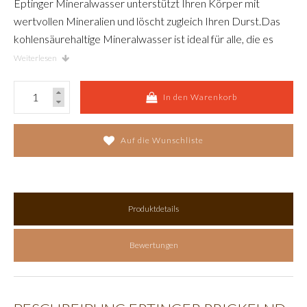
Eptinger Mineralwasser unterstützt Ihren Körper mit
wertvollen Mineralien und löscht zugleich Ihren Durst.Das
kohlensäurehaltige Mineralwasser ist ideal für alle, die es
gerne prickelnd und belebend mögen.
Weiterlesen
In den Warenkorb
Auf die Wunschliste
Produktdetails
Bewertungen