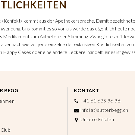
TLICHKEITEN
 «Konfekt» kommt aus der Apothekersprache. Damit bezeichnete 
nwendung. Uns kommt es so vor, als würde das eigentlich heute noc
 Medikament zum Aufhellen der Stimmung. Zwar gibt es mittlerwei
 aber nach wie vor jede einzelne der exklusiven Köstlichkeiten vo
 Happy Cakes oder eine andere Leckerei handelt, eines ist gewiss:
R BEGG
KONTAKT
+41 61 685 96 96
nehmen
info(at)sutterbegg.ch
Unsere Filialen
 Club