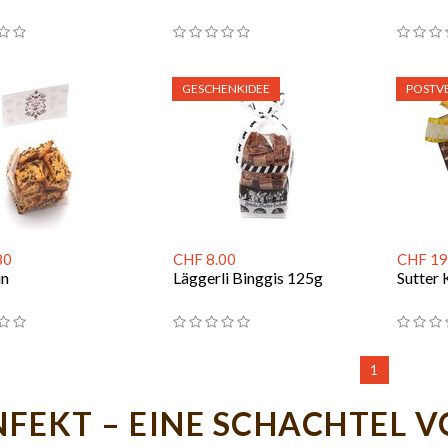
GESCHENKIDEE
POSTV
80
CHF 8.00
CHF 19
in
Läggerli Binggis 125g
Sutter 
1
FEKT – EINE SCHACHTEL V