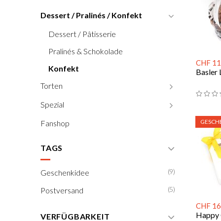
Dessert / Pralinés / Konfekt
Dessert / Pâtisserie
Pralinés & Schokolade
CHF 11
Konfekt
Basler 
Torten
Spezial
GESCH
Fanshop
TAGS
(9)
Geschenkidee
(5)
Postversand
CHF 16
Happy 
VERFÜGBARKEIT