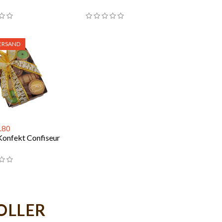
ERSAND
.80
Konfekt Confiseur
OLLER