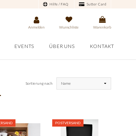
Hilfe / FAQ
Sutter Card
Anmelden
Wunschliste
Warenkorb
EVENTS
ÜBER UNS
KONTAKT
Sortierung nach
Name
T
ERSAND
POSTVERSAND