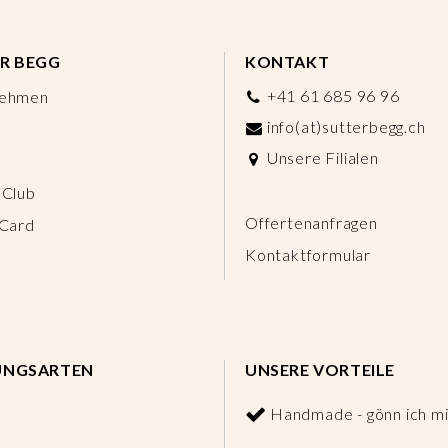
R BEGG
KONTAKT
+41 61 685 96 96
nehmen
info(at)sutterbegg.ch
Unsere Filialen
 Club
Offertenanfragen
 Card
Kontaktformular
UNGSARTEN
UNSERE VORTEILE
Handmade - gönn ich mi