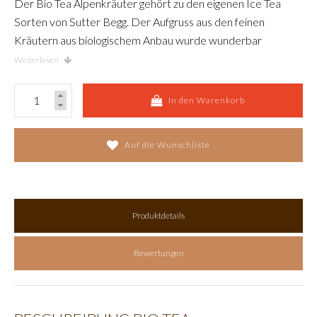
Der Bio Tea Alpenkräuter gehört zu den eigenen Ice Tea
Sorten von Sutter Begg. Der Aufgruss aus den feinen
Kräutern aus biologischem Anbau wurde wunderbar
aufeinander abgestimmt. Der Anteil an Zucker wurde
Weiterlesen
bewusst gering gehalten.
In den Warenkorb
Auf die Wunschliste
Produktdetails
Bewertungen