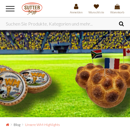
Anmelden
Wunschliste
Warenkorb
Blog
Unsere WM-Highlights