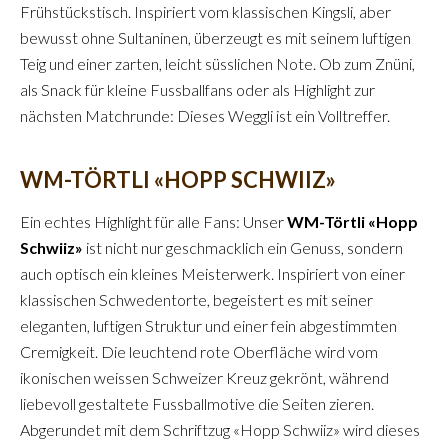
Frühstückstisch. Inspiriert vom klassischen Kingsli, aber
bewusst ohne Sultaninen, überzeugt es mit seinem luftigen
Teig und einer zarten, leicht süsslichen Note. Ob zum Znüni,
als Snack für kleine Fussballfans oder als Highlight zur
nächsten Matchrunde: Dieses Weggli ist ein Volltreffer.
WM-TÖRTLI «HOPP SCHWIIZ»
Ein echtes Highlight für alle Fans: Unser
WM-Törtli «Hopp
Schwiiz»
ist nicht nur geschmacklich ein Genuss, sondern
auch optisch ein kleines Meisterwerk. Inspiriert von einer
klassischen Schwedentorte, begeistert es mit seiner
eleganten, luftigen Struktur und einer fein abgestimmten
Cremigkeit. Die leuchtend rote Oberfläche wird vom
ikonischen weissen Schweizer Kreuz gekrönt, während
liebevoll gestaltete Fussballmotive die Seiten zieren.
Abgerundet mit dem Schriftzug «Hopp Schwiiz» wird dieses