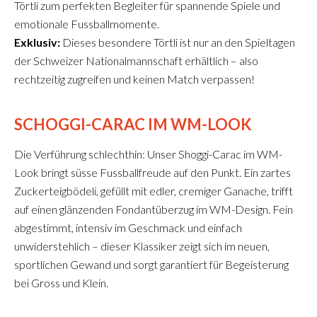
Törtli zum perfekten Begleiter für spannende Spiele und
emotionale Fussballmomente.
Exklusiv:
Dieses besondere Törtli ist nur an den Spieltagen
der Schweizer Nationalmannschaft erhältlich – also
rechtzeitig zugreifen und keinen Match verpassen!
SCHOGGI-CARAC IM WM-LOOK
Die Verführung schlechthin: Unser Shoggi-Carac im WM-
Look bringt süsse Fussballfreude auf den Punkt. Ein zartes
Zuckerteigbödeli, gefüllt mit edler, cremiger Ganache, trifft
auf einen glänzenden Fondantüberzug im WM-Design. Fein
abgestimmt, intensiv im Geschmack und einfach
unwiderstehlich – dieser Klassiker zeigt sich im neuen,
sportlichen Gewand und sorgt garantiert für Begeisterung
bei Gross und Klein.