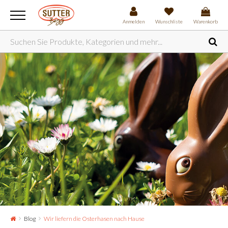
Anmelden
Wunschliste
Warenkorb
Blog
Wir liefern die Osterhasen nach Hause