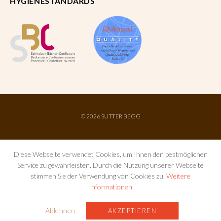
HYGIENESTANDARDS
©
2026 SUTTER BEGG
Diese Webseite verwendet Cookies, um Ihnen den bestmöglichen
Service zu gewährleisten. Durch die Nutzung unserer Webseite
stimmen Sie der Verwendung von Cookies zu.
Weitere
Informationen
IMPRESSUM
AGB
DATENSCHUTZ
Ablehnen
AKZEPTIEREN