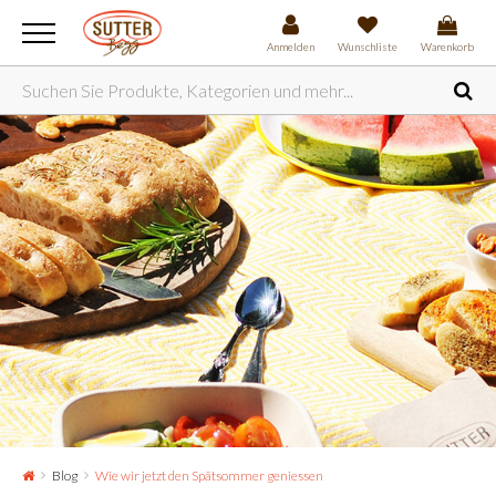
Anmelden
Wunschliste
Warenkorb
Blog
Wie wir jetzt den Spätsommer geniessen