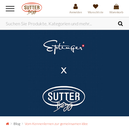
Anmelden
Wunschliste
Warenkorb
Blog
Vom Kennenlernen zur gemeinsamen Idee