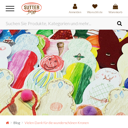
Anmelden
Wunschliste
Warenkorb
Blog
Vielen Dank für die wunderschönen Kronen