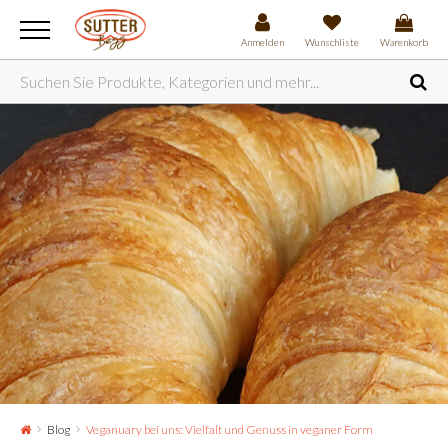
Anmelden
Wunschliste
Warenkorb
Blog
Veganuary bei uns: Vielfalt und Genuss in veganer Form