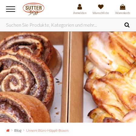
Anmelden
Wunschliste
Warenkorb
Blog
Unsere Büro-Häppli-Boxen