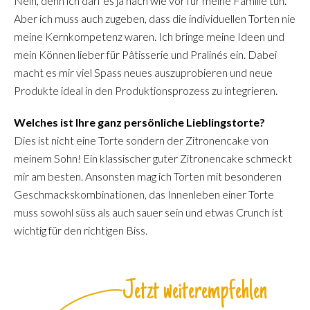
Nein, denn ich darf es ja nach wie vor für meine Familie tun.
Aber ich muss auch zugeben, dass die individuellen Torten nie
meine Kernkompetenz waren. Ich bringe meine Ideen und
mein Können lieber für Pâtisserie und Pralinés ein. Dabei
macht es mir viel Spass neues auszuprobieren und neue
Produkte ideal in den Produktionsprozess zu integrieren.
Welches ist Ihre ganz persönliche Lieblingstorte?
Dies ist nicht eine Torte sondern der Zitronencake von
meinem Sohn! Ein klassischer guter Zitronencake schmeckt
mir am besten. Ansonsten mag ich Torten mit besonderen
Geschmackskombinationen, das Innenleben einer Torte
muss sowohl süss als auch sauer sein und etwas Crunch ist
wichtig für den richtigen Biss.
Jetzt weiterempfehlen