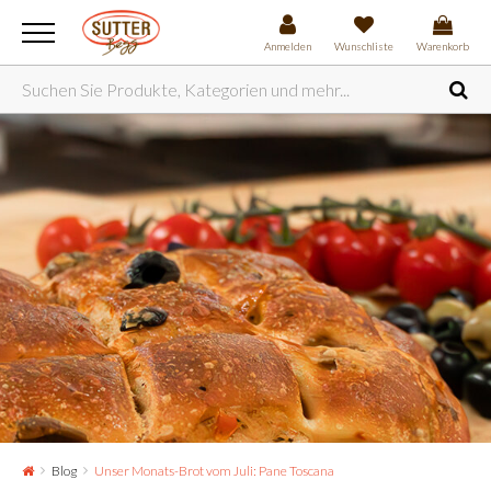
Anmelden
Wunschliste
Warenkorb
Blog
Unser Monats-Brot vom Juli: Pane Toscana